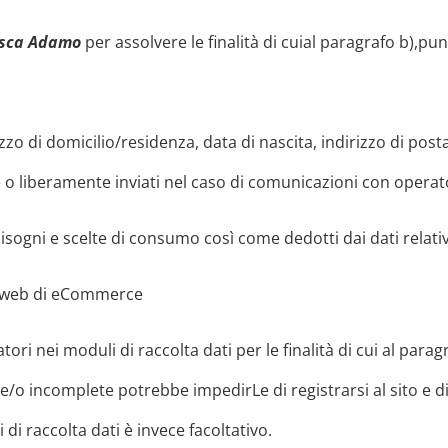
esca Adamo
per assolvere le finalità di cuial paragrafo b),punti
o di domicilio/residenza, data di nascita, indirizzo di posta
e o liberamente inviati nel caso di comunicazioni con operator
, bisogni e scelte di consumo così come dedotti dai dati relati
to web di eCommerce
ori nei moduli di raccolta dati per le finalità di cui al para
 e/o incomplete potrebbe impedirLe di registrarsi al sito e d
di raccolta dati è invece facoltativo.